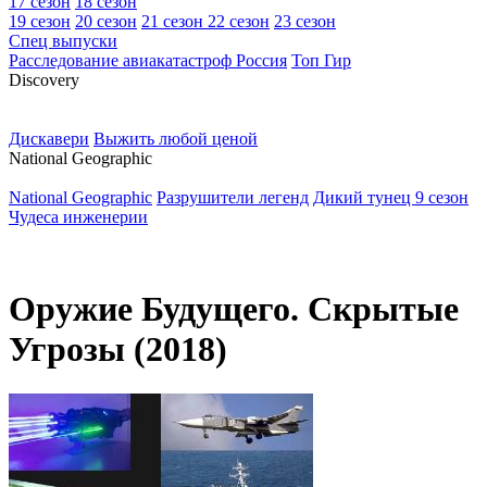
17 сезон
18 сезон
19 сезон
20 сезон
21 сезон
22 сезон
23 сезон
Спец выпуски
Расследование авиакатастроф Россия
Топ Гир
D
iscovery
Дискавери
Выжить любой ценой
N
ational Geographic
National Geographic
Разрушители легенд
Дикий тунец 9 сезон
Чудеса инженерии
Оружие Будущего. Скрытые
Угрозы (2018)