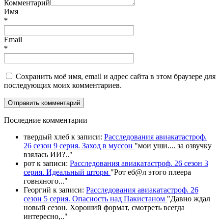
Комментарий
Имя
*
Email
*
Сохранить моё имя, email и адрес сайта в этом браузере для
последующих моих комментариев.
П
оследние комментарии
твердый хлеб
к записи:
Расследования авиакатастроф.
26 сезон 9 серия. Заход в муссон
"
мои уши.... за озвучку
взялась ИИ?
.."
рот
к записи:
Расследования авиакатастроф. 26 сезон 3
серия. Идеальный шторм
"
Рот еб@л этого плеера
говняного.
.."
Георгий
к записи:
Расследования авиакатастроф. 26
сезон 5 серия. Опасность над Пакистаном
"
Давно ждал
новый сезон. Хороший формат, смотреть всегда
интересно,
.."