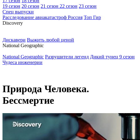
17 сезон
18 сезон
19 сезон
20 сезон
21 сезон
22 сезон
23 сезон
Спец выпуски
Расследование авиакатастроф Россия
Топ Гир
D
iscovery
Дискавери
Выжить любой ценой
N
ational Geographic
National Geographic
Разрушители легенд
Дикий тунец 9 сезон
Чудеса инженерии
Природа Человека.
Бессмертие