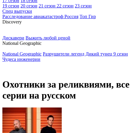
17 сезон
18 сезон
19 сезон
20 сезон
21 сезон
22 сезон
23 сезон
Спец выпуски
Расследование авиакатастроф Россия
Топ Гир
D
iscovery
Дискавери
Выжить любой ценой
N
ational Geographic
National Geographic
Разрушители легенд
Дикий тунец 9 сезон
Чудеса инженерии
Охотники за реликвиями, все
серии на русском