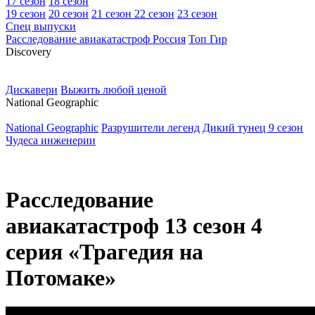
17 сезон
18 сезон
19 сезон
20 сезон
21 сезон
22 сезон
23 сезон
Спец выпуски
Расследование авиакатастроф Россия
Топ Гир
D
iscovery
Дискавери
Выжить любой ценой
N
ational Geographic
National Geographic
Разрушители легенд
Дикий тунец 9 сезон
Чудеса инженерии
Расследование
авиакатастроф 13 сезон 4
серия «Трагедия на
Потомаке»