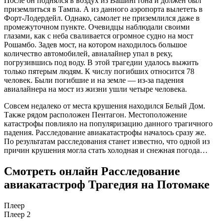
После он поднялся в воздух из Вашингтона и должен был
приземлиться в Тампа. А из данного аэропорта вылететь в
Форт-Лодердейл. Однако, самолет не приземлился даже в
промежуточном пункте. Очевидцы наблюдали своими
глазами, как с неба сваливается огромное судно на мост
Рошамбо. Задев мост, на котором находилось большое
количество автомобилей, авиалайнер упал в реку,
погрузившись под воду. В этой трагедии удалось выжить
только пятерым людям. К числу погибших относится 78
человек. Были погибшие и на земле — из-за падения
авиалайнера на мост из жизни ушли четыре человека.
Совсем недалеко от места крушения находился Белый Дом.
Также рядом расположен Пентагон. Местоположение
катастрофы повлияло на популяризацию данного трагичного
падения. Расследование авиакатастрофы началось сразу же.
По результатам расследования станет известно, что одной из
причин крушения могла стать холодная и снежная погода…
Смотреть онлайн Расследование
авиакатастроф Трагедия на Потомаке
Плеер
Плеер 2