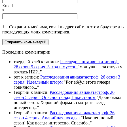
Email
*
Сохранить моё имя, email и адрес сайта в этом браузере для
последующих моих комментариев.
П
оследние комментарии
твердый хлеб
к записи:
Расследования авиакатастроф.
26 сезон 9 серия. Заход в муссон
"
мои уши.... за озвучку
взялась ИИ?
.."
рот
к записи:
Расследования авиакатастроф. 26 сезон 3
серия. Идеальный шторм
"
Рот еб@л этого плеера
говняного.
.."
Георгий
к записи:
Расследования авиакатастроф. 26
сезон 5 серия. Опасность над Пакистаном
"
Давно ждал
новый сезон. Хороший формат, смотреть всегда
интересно,
.."
Георгий
к записи:
Расследования авиакатастроф. 26
сезон 4 серия. Аварийная посадка
"
Наконец новый
сезон! Как всегда интересно. Спасибо
.."