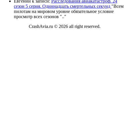
Евгений
к записи:
Расследования авиакатастроф. 24
сезон 5 серия. Одиннадцать смертельных секунд
"
Всем
пилотам на мировом уровне обязательное условие
просмотр всех сезонов "
.."
CrashAvia.ru © 2026 all right reserved.