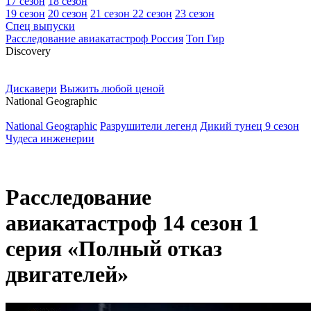
17 сезон
18 сезон
19 сезон
20 сезон
21 сезон
22 сезон
23 сезон
Спец выпуски
Расследование авиакатастроф Россия
Топ Гир
D
iscovery
Дискавери
Выжить любой ценой
N
ational Geographic
National Geographic
Разрушители легенд
Дикий тунец 9 сезон
Чудеса инженерии
Расследование
авиакатастроф 14 сезон 1
серия «Полный отказ
двигателей»