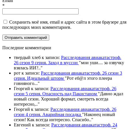
Email
*
Сохранить моё имя, email и адрес сайта в этом браузере для
последующих моих комментариев.
П
оследние комментарии
твердый хлеб
к записи:
Расследования авиакатастроф.
26 сезон 9 серия. Заход в муссон
"
мои уши.... за озвучку
взялась ИИ?
.."
рот
к записи:
Расследования авиакатастроф. 26 сезон 3
серия. Идеальный шторм
"
Рот еб@л этого плеера
говняного.
.."
Георгий
к записи:
Расследования авиакатастроф. 26
сезон 5 серия. Опасность над Пакистаном
"
Давно ждал
новый сезон. Хороший формат, смотреть всегда
интересно,
.."
Георгий
к записи:
Расследования авиакатастроф. 26
сезон 4 серия. Аварийная посадка
"
Наконец новый
сезон! Как всегда интересно. Спасибо
.."
Евгений
к записи:
Расследования авиакатастроф. 24