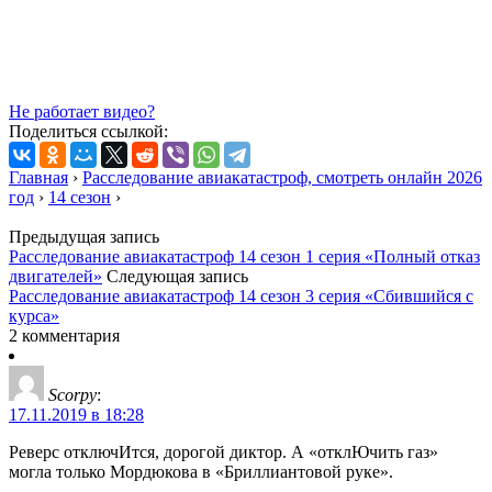
Не работает видео?
Поделиться ссылкой:
Главная
›
Расследование авиакатастроф, смотреть онлайн 2026
год
›
14 сезон
›
Предыдущая запись
Расследование авиакатастроф 14 сезон 1 серия «Полный отказ
двигателей»
Следующая запись
Расследование авиакатастроф 14 сезон 3 серия «Сбившийся с
курса»
2 комментария
Scorpy
:
17.11.2019 в 18:28
Реверс отключИтся, дорогой диктор. А «отклЮчить газ»
могла только Мордюкова в «Бриллиантовой руке».