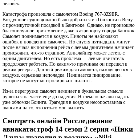
человек.
Катастрофа произошла с самолетом Boeing 767-3Z9ER.
Воздушное судно должно было добраться из Гонконга в Вену
с промежуточной посадкой в Бангкоке. Однако, не произошло
благополучное приземление даже в аэропорту города Бангкок.
Самолет поднимается в воздух. Пилоты не наблюдают
ошибок в поведении самолета. Но спустя пятнадцать минут
после начала выполнения рейса с левым двигателем начинает
происходить что-то странное. Авиалайнер может лететь с
одним двигателем. Но есть проблема — левый двигатель
продолжает работать. По каким-то причинам он перешел в
режим реверса. Данный режим для самолета, находящегося в
воздухе, серьезная неполадка. Начинается пикирование,
которое не могут контролировать пилоты.
Из-за перегрузки самолет начинает в буквальном смысле
рушиться на части еще до падения. На землю начали падать
уже обломки Боинга. Трагедия в воздухе несопоставима с
шансами на то, что кто-то мог выжить.
Смотреть онлайн Расследование
авиакатастроф 14 сезон 2 серия «Ники
Лауда: трагедия в воздухе» «Niki