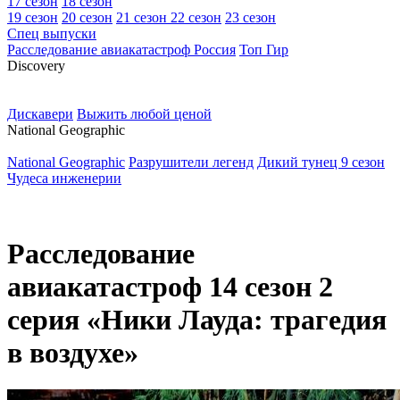
17 сезон
18 сезон
19 сезон
20 сезон
21 сезон
22 сезон
23 сезон
Спец выпуски
Расследование авиакатастроф Россия
Топ Гир
D
iscovery
Дискавери
Выжить любой ценой
N
ational Geographic
National Geographic
Разрушители легенд
Дикий тунец 9 сезон
Чудеса инженерии
Расследование
авиакатастроф 14 сезон 2
серия «Ники Лауда: трагедия
в воздухе»