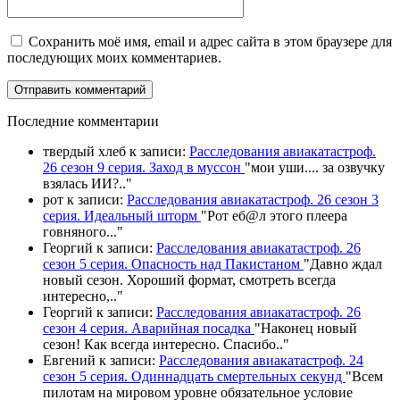
Сохранить моё имя, email и адрес сайта в этом браузере для
последующих моих комментариев.
П
оследние комментарии
твердый хлеб
к записи:
Расследования авиакатастроф.
26 сезон 9 серия. Заход в муссон
"
мои уши.... за озвучку
взялась ИИ?
.."
рот
к записи:
Расследования авиакатастроф. 26 сезон 3
серия. Идеальный шторм
"
Рот еб@л этого плеера
говняного.
.."
Георгий
к записи:
Расследования авиакатастроф. 26
сезон 5 серия. Опасность над Пакистаном
"
Давно ждал
новый сезон. Хороший формат, смотреть всегда
интересно,
.."
Георгий
к записи:
Расследования авиакатастроф. 26
сезон 4 серия. Аварийная посадка
"
Наконец новый
сезон! Как всегда интересно. Спасибо
.."
Евгений
к записи:
Расследования авиакатастроф. 24
сезон 5 серия. Одиннадцать смертельных секунд
"
Всем
пилотам на мировом уровне обязательное условие