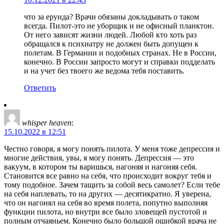
что за ерунда? Врачи обязаны докладывать о таком
всегда. Пилот-это не уборщик и не офисный планктон.
От него зависят жизни людей. Любой кто хоть раз
обращался к психиатру не должен быть допущен к
полетам. В Германии и подобных странах. Не в России,
конечно. В России запросто могут и справки подделать
и на учет без твоего же ведома тебя поставить.
Ответить
whisper heaven
:
15.10.2022 в 12:51
Честно говоря, я могу понять пилота. У меня тоже депрессия и
многие действия, увы, я могу понять. Депрессия — это
вакуум, в котором ты варишься, нагоняя и нагоняя себя.
Становится все равно на себя, что происходит вокруг тебя и
тому подобное. Зачем тащить за собой весь самолет? Если тебе
на себя наплевать, то на других — десятикратно. Я уверена,
что он нагонял на себя во время полета, попутно выполняя
функции пилота, но внутри все было зловещей пустотой и
полным отчаяньем. Конечно было большой ошибкой врача не