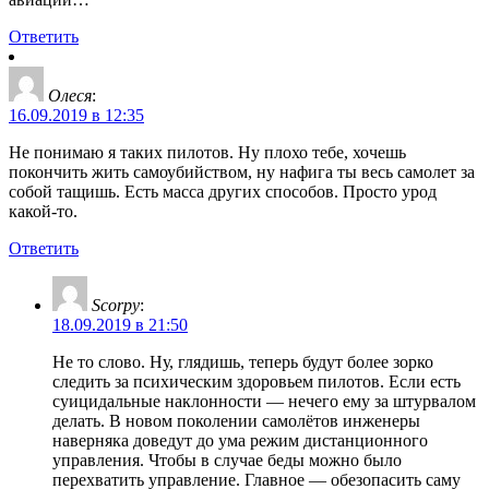
Ответить
Олеся
:
16.09.2019 в 12:35
Не понимаю я таких пилотов. Ну плохо тебе, хочешь
покончить жить самоубийством, ну нафига ты весь самолет за
собой тащишь. Есть масса других способов. Просто урод
какой-то.
Ответить
Scorpy
:
18.09.2019 в 21:50
Не то слово. Ну, глядишь, теперь будут более зорко
следить за психическим здоровьем пилотов. Если есть
суицидальные наклонности — нечего ему за штурвалом
делать. В новом поколении самолётов инженеры
наверняка доведут до ума режим дистанционного
управления. Чтобы в случае беды можно было
перехватить управление. Главное — обезопасить саму