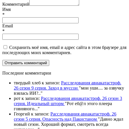
Комментарий
Имя
*
Email
*
Сохранить моё имя, email и адрес сайта в этом браузере для
последующих моих комментариев.
П
оследние комментарии
твердый хлеб
к записи:
Расследования авиакатастроф.
26 сезон 9 серия. Заход в муссон
"
мои уши.... за озвучку
взялась ИИ?
.."
рот
к записи:
Расследования авиакатастроф. 26 сезон 3
серия. Идеальный шторм
"
Рот еб@л этого плеера
говняного.
.."
Георгий
к записи:
Расследования авиакатастроф. 26
сезон 5 серия. Опасность над Пакистаном
"
Давно ждал
новый сезон. Хороший формат, смотреть всегда