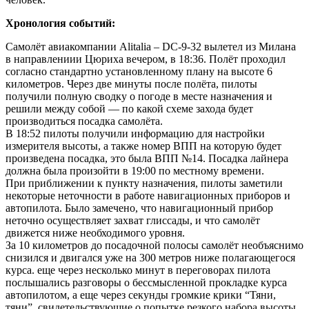
Хронология событий:
Самолёт авиакомпании Alitalia – DC-9-32 вылетел из Милана
в направлениии Цюриха вечером, в 18:36. Полёт проходил
согласно стандартно установленному плану на высоте 6
километров. Через две минуты после полёта, пилоты
получили полную сводку о погоде в месте назначения и
решили между собой — по какой схеме захода будет
производиться посадка самолёта.
В 18:52 пилоты получили информацию для настройки
измерителя высоты, а также номер ВПП на которую будет
произведена посадка, это была ВПП №14. Посадка лайнера
должна была произойти в 19:00 по местному времени.
При приближении к пункту назначения, пилоты заметили
некоторые неточности в работе навигационных приборов и
автопилота. Было замечено, что навигационный прибор
неточно осуществляет захват глиссады, и что самолёт
движется ниже необходимого уровня.
За 10 километров до посадочной полосы самолёт необъяснимо
снизился и двигался уже на 300 метров ниже полагающегося
курса. еще через несколько минут в переговорах пилота
послышались разговоры о бессмысленной прокладке курса
автопилотом, а еще через секунды громкие крики “Тяни,
тяни”, свидетельствующие о попытке резкого набора высоты.