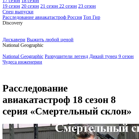
17 сезон
18 сезон
19 сезон
20 сезон
21 сезон
22 сезон
23 сезон
Спец выпуски
Расследование авиакатастроф Россия
Топ Гир
D
iscovery
Дискавери
Выжить любой ценой
N
ational Geographic
National Geographic
Разрушители легенд
Дикий тунец 9 сезон
Чудеса инженерии
Расследование
авиакатастроф 18 сезон 8
серия «Смертельный склон»