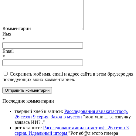
Комментарий
Имя
*
Email
*
Сохранить моё имя, email и адрес сайта в этом браузере для
последующих моих комментариев.
П
оследние комментарии
твердый хлеб
к записи:
Расследования авиакатастроф.
26 сезон 9 серия. Заход в муссон
"
мои уши.... за озвучку
взялась ИИ?
.."
рот
к записи:
Расследования авиакатастроф. 26 сезон 3
серия. Идеальный шторм
"
Рот еб@л этого плеера