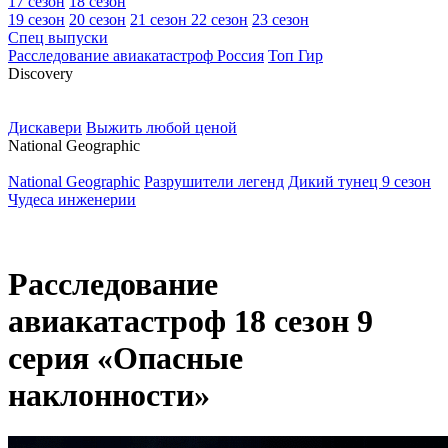
17 сезон
18 сезон
19 сезон
20 сезон
21 сезон
22 сезон
23 сезон
Спец выпуски
Расследование авиакатастроф Россия
Топ Гир
D
iscovery
Дискавери
Выжить любой ценой
N
ational Geographic
National Geographic
Разрушители легенд
Дикий тунец 9 сезон
Чудеса инженерии
Расследование
авиакатастроф 18 сезон 9
серия «Опасные
наклонности»