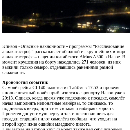
Эпизод «Опасные наклонности» программы “Расследование
авиакатастроф” рассказывает об одной из крупнейших в мире
авиакатастрофе – падении китайского Airbus A300 в Нагое. В
момент крушения на борту находились 271 человек, из них
выжили только семеро, отделавшись ранениями разной
сложности.
Хронология событий:
Самолёт рейса CI 140 вылетел из Тайбэя в 17:53 и проведя
вполне штатный полёт приблизился к аэропорту Нагои уже к
20:13. Однако, когда время уже подходило к посадке, самолёт
начал выполнять непонятные манёрвы, то снижаясь, то
поднимаясь вверх, при этом снижая и набирая скорость.
Пролетев допустимую черту и так и не снизившись для
посадки старший пилот самолёта сообщил, что уходит на
второй круг из-за ошибки младшего пилота.
При заходе на второй круг самолёт также вёл себя довольно