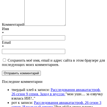
Комментарий
Имя
*
Email
*
Сохранить моё имя, email и адрес сайта в этом браузере для
последующих моих комментариев.
П
оследние комментарии
твердый хлеб
к записи:
Расследования авиакатастроф.
26 сезон 9 серия. Заход в муссон
"
мои уши.... за озвучку
взялась ИИ?
.."
рот
к записи:
Расследования авиакатастроф. 26 сезон 3
серия. Идеальный шторм
"
Рот еб@л этого плеера