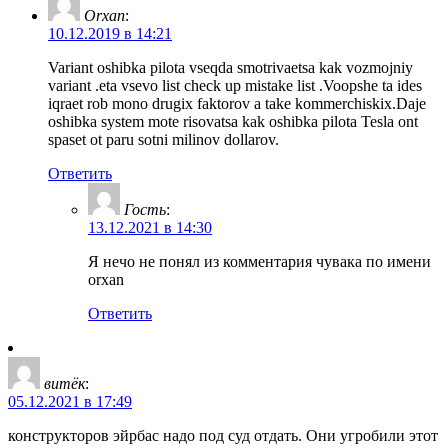
Orxan
:
10.12.2019 в 14:21
Variant oshibka pilota vseqda smotrivaetsa kak vozmojniy
variant .eta vsevo list check up mistake list .Voopshe ta ides
iqraet rob mono drugix faktorov a take kommerchiskix.Daje
oshibka system mote risovatsa kak oshibka pilota Tesla ont
spaset ot paru sotni milinov dollarov.
Ответить
Гость
:
13.12.2021 в 14:30
Я нечо не понял из комментария чувака по имени
orxan
Ответить
витёк
:
05.12.2021 в 17:49
конструкторов эйрбас надо под суд отдать. Они угробили этот