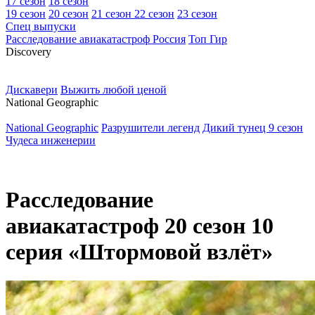
17 сезон
18 сезон
19 сезон
20 сезон
21 сезон
22 сезон
23 сезон
Спец выпуски
Расследование авиакатастроф Россия
Топ Гир
D
iscovery
Дискавери
Выжить любой ценой
N
ational Geographic
National Geographic
Разрушители легенд
Дикий тунец 9 сезон
Чудеса инженерии
Расследование
авиакатастроф 20 сезон 10
серия «Штормовой взлёт»