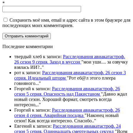
*
Сохранить моё имя, email и адрес сайта в этом браузере для
последующих моих комментариев.
П
оследние комментарии
твердый хлеб
к записи:
Расследования авиакатастроф.
26 сезон 9 серия. Заход в муссон
"
мои уши.... за озвучку
взялась ИИ?
.."
рот
к записи:
Расследования авиакатастроф. 26 сезон 3
серия. Идеальный шторм
"
Рот еб@л этого плеера
говняного.
.."
Георгий
к записи:
Расследования авиакатастроф. 26
сезон 5 серия. Опасность над Пакистаном
"
Давно ждал
новый сезон. Хороший формат, смотреть всегда
интересно,
.."
Георгий
к записи:
Расследования авиакатастроф. 26
сезон 4 серия. Аварийная посадка
"
Наконец новый
сезон! Как всегда интересно. Спасибо
.."
Евгений
к записи:
Расследования авиакатастроф. 24
сезон 5 серия. Одиннадцать смертельных секунд
"
Всем