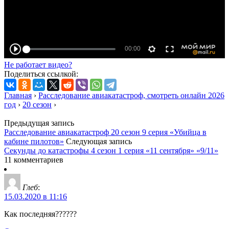
Не работает видео?
Поделиться ссылкой:
Главная
›
Расследование авиакатастроф, смотреть онлайн 2026
год
›
20 сезон
›
Предыдущая запись
Расследование авиакатастроф 20 сезон 9 серия «Убийца в
кабине пилотов»
Следующая запись
Секунды до катастрофы 4 сезон 1 серия «11 сентября» «9/11»
11 комментариев
Глеб
:
15.03.2020 в 11:16
Как последняя??????