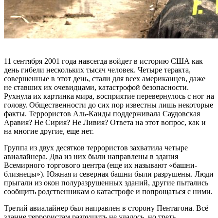
11 сентября 2001 года навсегда войдет в историю США как
день гибели нескольких тысяч человек. Четыре теракта,
совершенные в этот день, стали для всех американцев, даже
не ставших их очевидцами, катастрофой безопасности.
Рухнула их картинка мира, восприятие перевернулось с ног на
голову. Общественности до сих пор известны лишь некоторые
факты. Террористов Аль-Каиды поддерживала Саудовская
Аравия? Не Сирия? Не Ливия? Ответа на этот вопрос, как и
на многие другие, еще нет.
Группа из двух десятков террористов захватила четыре
авиалайнера. Два из них были направлены в здания
Всемирного торгового центра (еще их называют «башни-
близнецы»). Южная и северная башни были разрушены. Люди
прыгали из окон полуразрушенных зданий, другие пытались
сообщить родственникам о катастрофе и попрощаться с ними.
Третий авиалайнер был направлен в сторону Пентагона. Всё
здание террористам разрушить не удалось, но треть