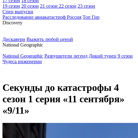
17 сезон
18 сезон
19 сезон
20 сезон
21 сезон
22 сезон
23 сезон
Спец выпуски
Расследование авиакатастроф Россия
Топ Гир
D
iscovery
Дискавери
Выжить любой ценой
N
ational Geographic
National Geographic
Разрушители легенд
Дикий тунец 9 сезон
Чудеса инженерии
Секунды до катастрофы 4
сезон 1 серия «11 сентября»
«9/11»