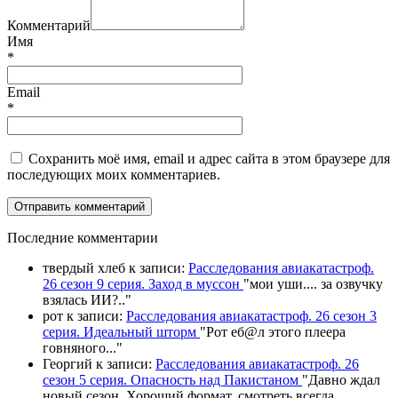
Комментарий
Имя
*
Email
*
Сохранить моё имя, email и адрес сайта в этом браузере для
последующих моих комментариев.
П
оследние комментарии
твердый хлеб
к записи:
Расследования авиакатастроф.
26 сезон 9 серия. Заход в муссон
"
мои уши.... за озвучку
взялась ИИ?
.."
рот
к записи:
Расследования авиакатастроф. 26 сезон 3
серия. Идеальный шторм
"
Рот еб@л этого плеера
говняного.
.."
Георгий
к записи:
Расследования авиакатастроф. 26
сезон 5 серия. Опасность над Пакистаном
"
Давно ждал
новый сезон. Хороший формат, смотреть всегда