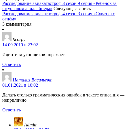
Расследование авиакатастроф 3 сезон 9 серия «Ребёнок за
штурвалом авиалайнера»
Следующая запись
Расследование авиакатастроф 4 сезон 3 серия «Схватка с
огнём»
3 комментария
Scorpy
:
14.09.2019 в 23:02
Идиотизм угонщиков поражает.
Ответить
Наталья Васильева
:
01.01.2021 в 10:02
Делать столько грамматических ошибок в тексте описания —
неприлично.
Ответить
Admin
: