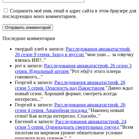
Сохранить моё имя, email и адрес сайта в этом браузере для
последующих моих комментариев.
П
оследние комментарии
твердый хлеб
к записи:
Расследования авиакатастроф.
26 сезон 9 серия. Заход в муссон
"
мои уши.... за озвучку
взялась ИИ?
.."
рот
к записи:
Расследования авиакатастроф. 26 сезон 3
серия. Идеальный шторм
"
Рот еб@л этого плеера
говняного.
.."
Георгий
к записи:
Расследования авиакатастроф. 26
сезон 5 серия. Опасность над Пакистаном
"
Давно ждал
новый сезон. Хороший формат, смотреть всегда
интересно,
.."
Георгий
к записи:
Расследования авиакатастроф. 26
сезон 4 серия. Аварийная посадка
"
Наконец новый
сезон! Как всегда интересно. Спасибо
.."
Евгений
к записи:
Расследования авиакатастроф. 24
сезон 5 серия. Одиннадцать смертельных секунд
"
Всем
пилотам на мировом уровне обязательное условие
просмотр всех сезонов "
.."