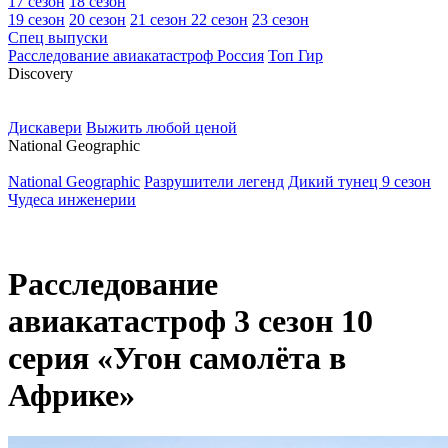
17 сезон
18 сезон
19 сезон
20 сезон
21 сезон
22 сезон
23 сезон
Спец выпуски
Расследование авиакатастроф Россия
Топ Гир
D
iscovery
Дискавери
Выжить любой ценой
N
ational Geographic
National Geographic
Разрушители легенд
Дикий тунец 9 сезон
Чудеса инженерии
Расследование
авиакатастроф 3 сезон 10
серия «Угон самолёта в
Африке»