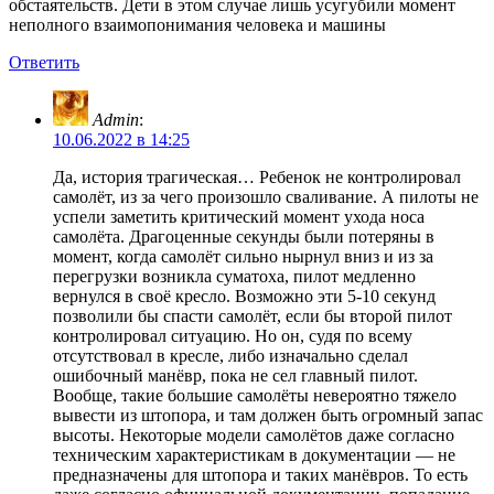
обстаятельств. Дети в этом случае лишь усугубили момент
неполного взаимопонимания человека и машины
Ответить
Admin
:
10.06.2022 в 14:25
Да, история трагическая… Ребенок не контролировал
самолёт, из за чего произошло сваливание. А пилоты не
успели заметить критический момент ухода носа
самолёта. Драгоценные секунды были потеряны в
момент, когда самолёт сильно нырнул вниз и из за
перегрузки возникла суматоха, пилот медленно
вернулся в своё кресло. Возможно эти 5-10 секунд
позволили бы спасти самолёт, если бы второй пилот
контролировал ситуацию. Но он, судя по всему
отсутствовал в кресле, либо изначально сделал
ошибочный манёвр, пока не сел главный пилот.
Вообще, такие большие самолёты невероятно тяжело
вывести из штопора, и там должен быть огромный запас
высоты. Некоторые модели самолётов даже согласно
техническим характеристикам в документации — не
предназначены для штопора и таких манёвров. То есть