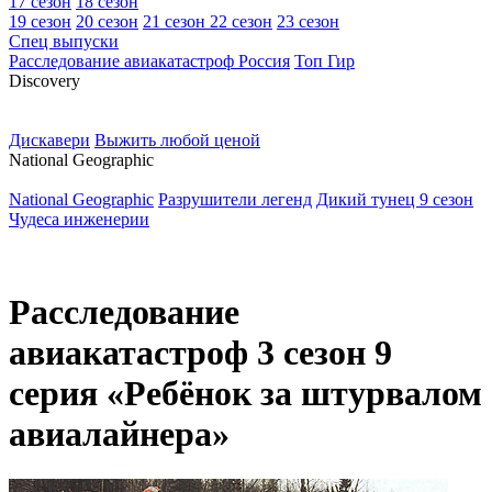
17 сезон
18 сезон
19 сезон
20 сезон
21 сезон
22 сезон
23 сезон
Спец выпуски
Расследование авиакатастроф Россия
Топ Гир
D
iscovery
Дискавери
Выжить любой ценой
N
ational Geographic
National Geographic
Разрушители легенд
Дикий тунец 9 сезон
Чудеса инженерии
Расследование
авиакатастроф 3 сезон 9
серия «Ребёнок за штурвалом
авиалайнера»