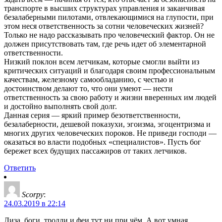
транспорте в высших структурах управления и заканчивая
безалаберными пилотами, отвлекающимися на глупости, при
этом неся ответственность за сотни человеческих жизней?
Только не надо рассказывать про человеческий фактор. Он не
должен присутствовать там, где речь идет об элементарной
ответственности.
Низкий поклон всем летчикам, которые смогли выйти из
критических ситуаций и благодаря своим профессиональным
качествам, железному самообладанию, с честью и
достоинством делают то, что они умеют — нести
ответственность за свою работу и жизни вверенных им людей
и достойно выполнять свой долг.
Данная серия — яркий пример безответственности,
безалаберности, дешевой показухи, эгоизма, эгоцентризма и
многих других человеческих пороков. Не приведи господи —
оказаться во власти подобных «специалистов». Пусть бог
бережет всех будущих пассажиров от таких летчиков.
Ответить
Scorpy
:
24.03.2019 в 22:14
Лиза, боги, тролли и феи тут ни при чём. А вот умная