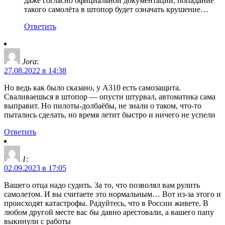
даже согласно официальной документации, попадание
такого самолёта в штопор будет означать крушение…
Ответить
Jora
:
27.08.2022 в 14:38
Но ведь как было сказано, у А310 есть самозащита.
Сваливаешься в штопор — опусти штурвал, автоматика сама
выправит. Но пилоты-долбаёбы, не знали о таком, что-то
пытались сделать, но время летит быстро и ничего не успели
Ответить
1
:
02.09.2023 в 17:05
Вашего отца надо судить. За то, что позволял вам рулить
самолетом. И вы считаете это нормальным… Вот из-за этого и
происходят катастрофы. Радуйтесь, что в России живете. В
любом другой месте вас бы давно арестовали, а вашего папу
выкинули с работы