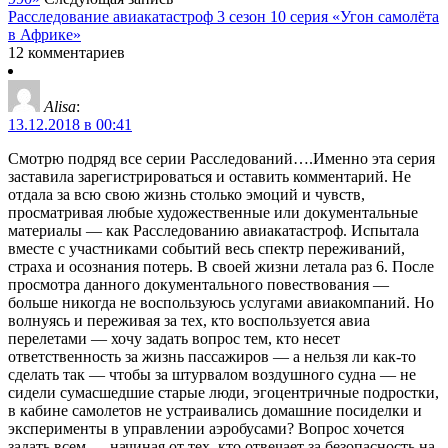
Расследование авиакатастроф 3 сезон 10 серия «Угон самолёта
в Африке»
12 комментариев
Alisa
:
13.12.2018 в 00:41
Смотрю подряд все серии Расследований….Именно эта серия
заставила зарегистрироваться и оставить комментарий. Не
отдала за всю свою жизнь столько эмоций и чувств,
просматривая любые художественные или документальные
материалы — как Расследованию авиакатастроф. Испытала
вместе с участниками событий весь спектр переживаний,
страха и осознания потерь. В своей жизни летала раз 6. После
просмотра данного документального повествования —
больше никогда не воспользуюсь услугами авиакомпаний. Но
волнуясь и переживая за тех, кто воспользуется авиа
перелетами — хочу задать вопрос тем, кто несет
ответственность за жизнь пассажиров — а нельзя ли как-то
сделать так — чтобы за штурвалом воздушного судна — не
сидели сумасшедшие старые люди, эгоцентричные подростки,
в кабине самолетов не устраивались домашние посиделки и
эксперименты в управлении аэробусами? Вопрос хочется
задать всем — начиная от тех, кто отвечает за безопасность на