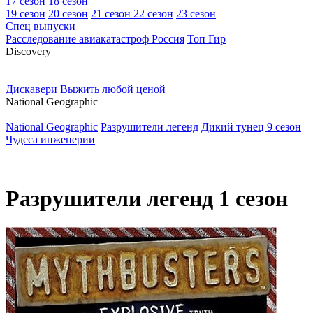
17 сезон
18 сезон
19 сезон
20 сезон
21 сезон
22 сезон
23 сезон
Спец выпуски
Расследование авиакатастроф Россия
Топ Гир
D
iscovery
Дискавери
Выжить любой ценой
N
ational Geographic
National Geographic
Разрушители легенд
Дикий тунец 9 сезон
Чудеса инженерии
Разрушители легенд 1 сезон