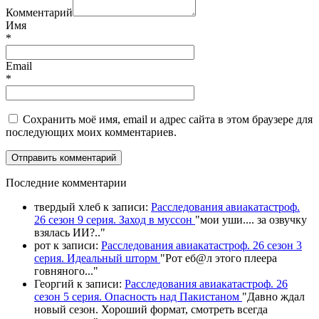
Комментарий
Имя
*
Email
*
Сохранить моё имя, email и адрес сайта в этом браузере для
последующих моих комментариев.
П
оследние комментарии
твердый хлеб
к записи:
Расследования авиакатастроф.
26 сезон 9 серия. Заход в муссон
"
мои уши.... за озвучку
взялась ИИ?
.."
рот
к записи:
Расследования авиакатастроф. 26 сезон 3
серия. Идеальный шторм
"
Рот еб@л этого плеера
говняного.
.."
Георгий
к записи:
Расследования авиакатастроф. 26
сезон 5 серия. Опасность над Пакистаном
"
Давно ждал
новый сезон. Хороший формат, смотреть всегда