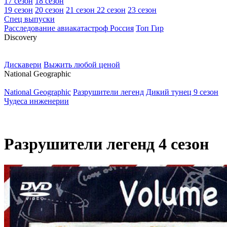
17 сезон
18 сезон
19 сезон
20 сезон
21 сезон
22 сезон
23 сезон
Спец выпуски
Расследование авиакатастроф Россия
Топ Гир
D
iscovery
Дискавери
Выжить любой ценой
N
ational Geographic
National Geographic
Разрушители легенд
Дикий тунец 9 сезон
Чудеса инженерии
Разрушители легенд 4 сезон