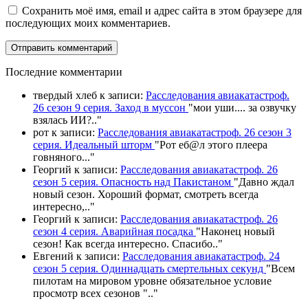
Сохранить моё имя, email и адрес сайта в этом браузере для
последующих моих комментариев.
П
оследние комментарии
твердый хлеб
к записи:
Расследования авиакатастроф.
26 сезон 9 серия. Заход в муссон
"
мои уши.... за озвучку
взялась ИИ?
.."
рот
к записи:
Расследования авиакатастроф. 26 сезон 3
серия. Идеальный шторм
"
Рот еб@л этого плеера
говняного.
.."
Георгий
к записи:
Расследования авиакатастроф. 26
сезон 5 серия. Опасность над Пакистаном
"
Давно ждал
новый сезон. Хороший формат, смотреть всегда
интересно,
.."
Георгий
к записи:
Расследования авиакатастроф. 26
сезон 4 серия. Аварийная посадка
"
Наконец новый
сезон! Как всегда интересно. Спасибо
.."
Евгений
к записи:
Расследования авиакатастроф. 24
сезон 5 серия. Одиннадцать смертельных секунд
"
Всем
пилотам на мировом уровне обязательное условие
просмотр всех сезонов "
.."