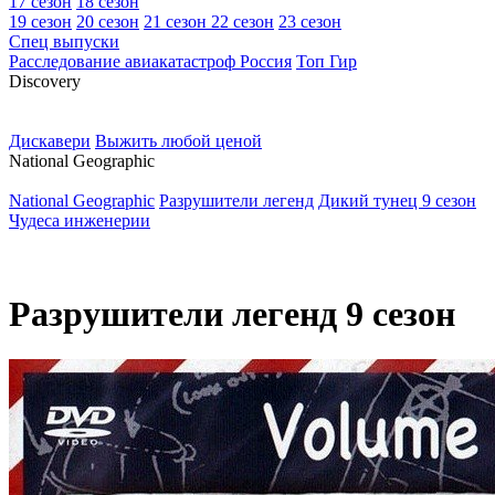
17 сезон
18 сезон
19 сезон
20 сезон
21 сезон
22 сезон
23 сезон
Спец выпуски
Расследование авиакатастроф Россия
Топ Гир
D
iscovery
Дискавери
Выжить любой ценой
N
ational Geographic
National Geographic
Разрушители легенд
Дикий тунец 9 сезон
Чудеса инженерии
Разрушители легенд 9 сезон