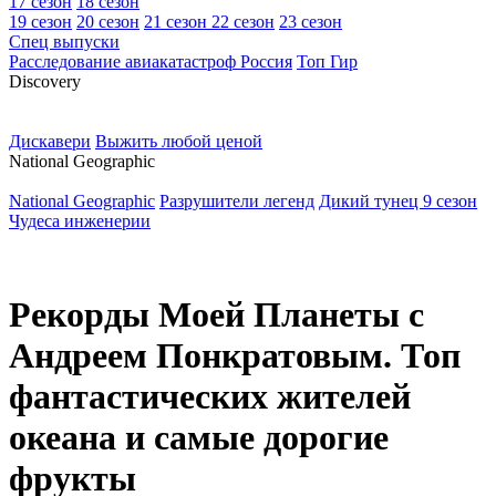
17 сезон
18 сезон
19 сезон
20 сезон
21 сезон
22 сезон
23 сезон
Спец выпуски
Расследование авиакатастроф Россия
Топ Гир
D
iscovery
Дискавери
Выжить любой ценой
N
ational Geographic
National Geographic
Разрушители легенд
Дикий тунец 9 сезон
Чудеса инженерии
Рекорды Моей Планеты с
Андреем Понкратовым. Топ
фантастических жителей
океана и самые дорогие
фрукты