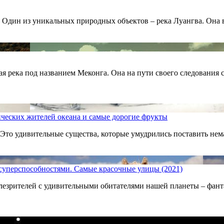
. Один из уникальных природных объектов – река Луангва. Она 
я река под названием Меконга. Она на пути своего следования 
ческих жителей океана и самые дорогие фрукты
 Это удивительные существа, которые умудрились поставить нем
уперспособностями. Самые красочные улицы (2021)
езрителей с удивительными обитателями нашей планеты – фанта