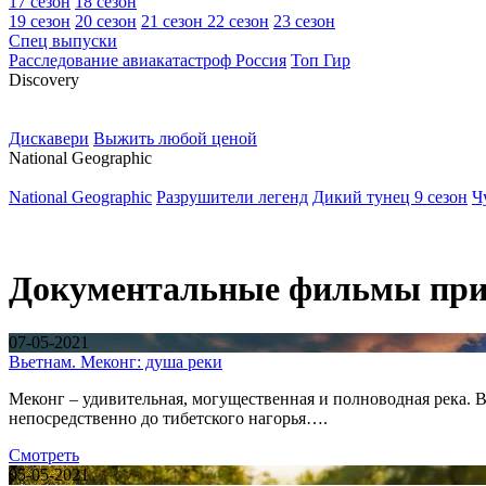
17 сезон
18 сезон
19 сезон
20 сезон
21 сезон
22 сезон
23 сезон
Спец выпуски
Расследование авиакатастроф Россия
Топ Гир
D
iscovery
Дискавери
Выжить любой ценой
N
ational Geographic
National Geographic
Разрушители легенд
Дикий тунец 9 сезон
Ч
Документальные фильмы при
07-05-2021
Вьетнам. Меконг: душа реки
Меконг – удивительная, могущественная и полноводная река. 
непосредственно до тибетского нагорья….
Смотреть
05-05-2021