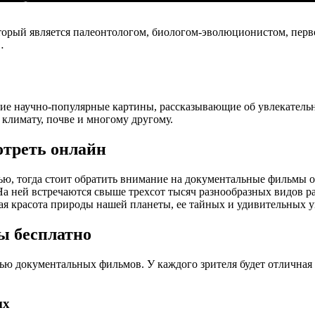
орый является палеонтологом, биологом-эволюционистом, перв
…
кие научно-популярные картины, рассказывающие об увлекател
климату, почве и многому другому.
отреть онлайн
тью, тогда стоит обратить внимание на документальные фильмы 
На ней встречаются свыше трехсот тысяч разнообразных видов р
ная красота природы нашей планеты, ее тайных и удивительных у
ы бесплатно
ью документальных фильмов. У каждого зрителя будет отличная 
ых