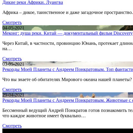
Дикие реки Африки. Луангва
Африка – дикое, таинственное и даже загадочное пространство
Смотреть
04-05-2021
Меконг: душа реки. Китай — документальный фильм Discovery
Через Китай, в частности, провинцию Юнань, протекает длинна
на…
Смотреть
03-05-2021
Рекорды Моей Планеты с Андреем Понкратовым. Топ фантасти
Что вы знаете об обитателях Мирового океана нашей планеты?
Смотреть
29-04-2021
Рекорды Моей Планеты с Андреем Понкратовым. Животные с с
Бессменный ведущий Андрей Понкратов готов познакомить тел
что каждое животное имеет буквально…
Смотреть
28-04-2021