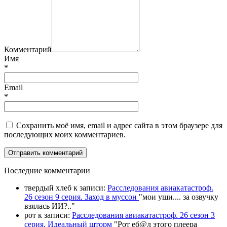
Комментарий
Имя
*
Email
*
Сохранить моё имя, email и адрес сайта в этом браузере для
последующих моих комментариев.
П
оследние комментарии
твердый хлеб
к записи:
Расследования авиакатастроф.
26 сезон 9 серия. Заход в муссон
"
мои уши.... за озвучку
взялась ИИ?
.."
рот
к записи:
Расследования авиакатастроф. 26 сезон 3
серия. Идеальный шторм
"
Рот еб@л этого плеера