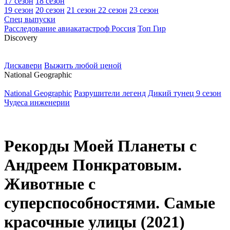
17 сезон
18 сезон
19 сезон
20 сезон
21 сезон
22 сезон
23 сезон
Спец выпуски
Расследование авиакатастроф Россия
Топ Гир
D
iscovery
Дискавери
Выжить любой ценой
N
ational Geographic
National Geographic
Разрушители легенд
Дикий тунец 9 сезон
Чудеса инженерии
Рекорды Моей Планеты с
Андреем Понкратовым.
Животные с
суперспособностями. Самые
красочные улицы (2021)