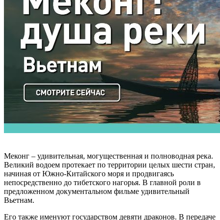
Меконг – удивительная, могущественная и полноводная река.
Великий водоем протекает по территории целых шести стран,
начиная от Южно-Китайского моря и продвигаясь
непосредственно до тибетского нагорья. В главной роли в
предложенном документальном фильме удивительный
Вьетнам.
Его также именуют государством девяти драконов. В передаче