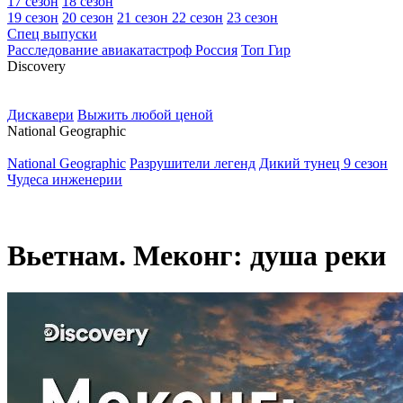
17 сезон
18 сезон
19 сезон
20 сезон
21 сезон
22 сезон
23 сезон
Спец выпуски
Расследование авиакатастроф Россия
Топ Гир
D
iscovery
Дискавери
Выжить любой ценой
N
ational Geographic
National Geographic
Разрушители легенд
Дикий тунец 9 сезон
Чудеса инженерии
Вьетнам. Меконг: душа реки