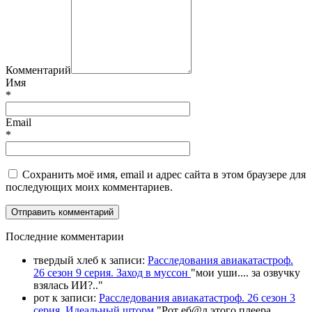
Комментарий
Имя
*
Email
*
Сохранить моё имя, email и адрес сайта в этом браузере для
последующих моих комментариев.
П
оследние комментарии
твердый хлеб
к записи:
Расследования авиакатастроф.
26 сезон 9 серия. Заход в муссон
"
мои уши.... за озвучку
взялась ИИ?
.."
рот
к записи:
Расследования авиакатастроф. 26 сезон 3
серия. Идеальный шторм
"
Рот еб@л этого плеера