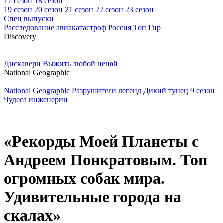
17 сезон
18 сезон
19 сезон
20 сезон
21 сезон
22 сезон
23 сезон
Спец выпуски
Расследование авиакатастроф Россия
Топ Гир
D
iscovery
Дискавери
Выжить любой ценой
N
ational Geographic
National Geographic
Разрушители легенд
Дикий тунец 9 сезон
Чудеса инженерии
«Рекорды Моей Планеты с
Андреем Понкратовым. Топ
огромных собак мира.
Удивительные города на
скалах»