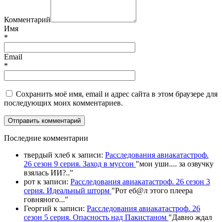
Комментарий
Имя
*
Email
*
Сохранить моё имя, email и адрес сайта в этом браузере для
последующих моих комментариев.
П
оследние комментарии
твердый хлеб
к записи:
Расследования авиакатастроф.
26 сезон 9 серия. Заход в муссон
"
мои уши.... за озвучку
взялась ИИ?
.."
рот
к записи:
Расследования авиакатастроф. 26 сезон 3
серия. Идеальный шторм
"
Рот еб@л этого плеера
говняного.
.."
Георгий
к записи:
Расследования авиакатастроф. 26
сезон 5 серия. Опасность над Пакистаном
"
Давно ждал