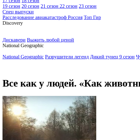
17 сезон
18 сезон
19 сезон
20 сезон
21 сезон
22 сезон
23 сезон
Спец выпуски
Расследование авиакатастроф Россия
Топ Гир
D
iscovery
Дискавери
Выжить любой ценой
N
ational Geographic
National Geographic
Разрушители легенд
Дикий тунец 9 сезон
Ч
Все как у людей. «Как живот