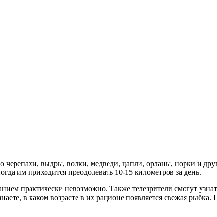
о черепахи, выдры, волки, медведи, цапли, орланы, норки и дру
огда им приходится преодолевать 10-15 километров за день.
анием практически невозможно. Также телезрители смогут узнать
ете, в каком возрасте в их рационе появляется свежая рыбка. П