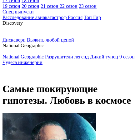
17 сезон
18 сезон
19 сезон
20 сезон
21 сезон
22 сезон
23 сезон
Спец выпуски
Расследование авиакатастроф Россия
Топ Гир
D
iscovery
Дискавери
Выжить любой ценой
N
ational Geographic
National Geographic
Разрушители легенд
Дикий тунец 9 сезон
Чудеса инженерии
Самые шокирующие
гипотезы. Любовь в космосе