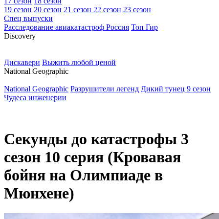
17 сезон
18 сезон
19 сезон
20 сезон
21 сезон
22 сезон
23 сезон
Спец выпуски
Расследование авиакатастроф Россия
Топ Гир
D
iscovery
Дискавери
Выжить любой ценой
N
ational Geographic
National Geographic
Разрушители легенд
Дикий тунец 9 сезон
Чудеса инженерии
Секунды до катастрофы 3
сезон 10 серия (Кровавая
бойня на Олимпиаде в
Мюнхене)