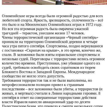
Олимпийские игры всегда были огромной радостью для всех
любителей спорта. Яркость, зрелищность, сплоченность – всё
это было и на Мюнхенских Олимпийских играх в 1972 году.
Но вся эта огромная радость была омрачена ужасной
трагедией – терактом, унесшим жизни 17 человек.
Члены террористической организации «Черный сентябрь»
проникли на территорию Олимпийской деревни в четыре
часа утра пятого сентября. Спортсмены, поздно вернувшиеся
с постановки «Скрипач на крыше», в это время, конечно же,
спали. В заложники были взяты израильские спортсмены и
несколько судей. Переговоры с террористами велись огромное
количество времени. Преступники, уже убившие одного из
судей, требовали освободить своих соратников из тюрем
Ближнего Востока и Западной Европы. Международное
сообщество не могло этого допустить.
Требования террористов так и не были выполнены, но
непрофессионализм полиции привел к страшным
последствиям – все заложники были убиты, а террористов (и
живых, и мертвых) считали в Ливии народными героями. 8
сентября в ответ на совершенные террористами действия
власти Израиля нанесли авиационный удар по десяти
Палестинским базам, что привело к смерти нескольких сотен