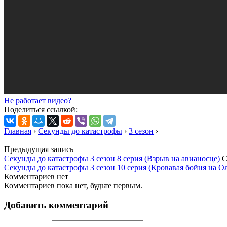
Не работает видео?
Поделиться ссылкой:
Главная
›
Секунды до катастрофы
›
3 сезон
›
Предыдущая запись
Секунды до катастрофы 3 сезон 8 серия (Взрыв на авианосце)
С
Секунды до катастрофы 3 сезон 10 серия (Кровавая бойня на 
Комментариев нет
Комментариев пока нет, будьте первым.
Добавить комментарий