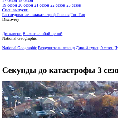
17 сезон
18 сезон
19 сезон
20 сезон
21 сезон
22 сезон
23 сезон
Спец выпуски
Расследование авиакатастроф Россия
Топ Гир
D
iscovery
Дискавери
Выжить любой ценой
N
ational Geographic
National Geographic
Разрушители легенд
Дикий тунец 9 сезон
Ч
Секунды до катастрофы 3 сез