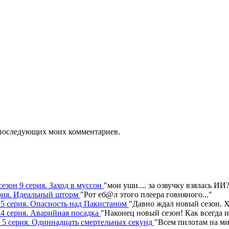
ля последующих моих комментариев.
сезон 9 серия. Заход в муссон
"
мои уши.... за озвучку взялась ИИ
серия. Идеальный шторм
"
Рот еб@л этого плеера говняного.
.."
н 5 серия. Опасность над Пакистаном
"
Давно ждал новый сезон. Х
 4 серия. Аварийная посадка
"
Наконец новый сезон! Как всегда 
н 5 серия. Одиннадцать смертельных секунд
"
Всем пилотам на ми