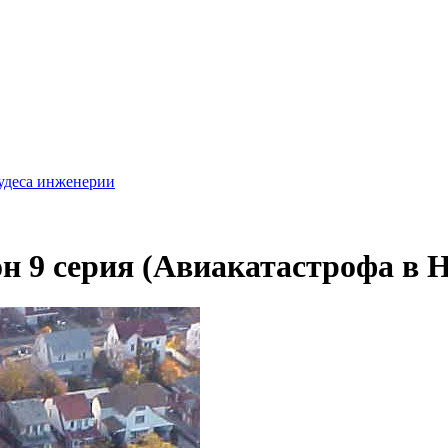
удеса инженерии
он 9 серия (Авиакатастрофа в 