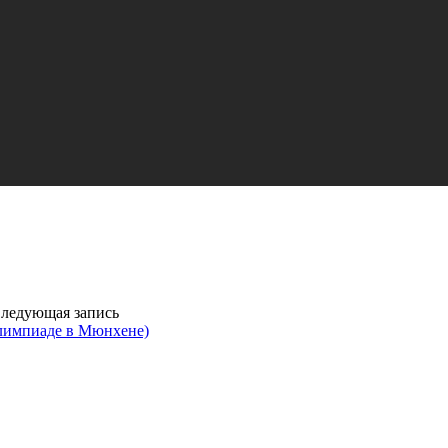
ледующая запись
Олимпиаде в Мюнхене)