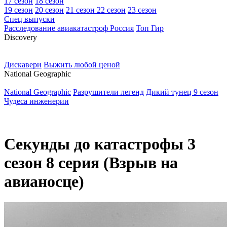
17 сезон
18 сезон
19 сезон
20 сезон
21 сезон
22 сезон
23 сезон
Спец выпуски
Расследование авиакатастроф Россия
Топ Гир
D
iscovery
Дискавери
Выжить любой ценой
N
ational Geographic
National Geographic
Разрушители легенд
Дикий тунец 9 сезон
Чудеса инженерии
Секунды до катастрофы 3
сезон 8 серия (Взрыв на
авианосце)