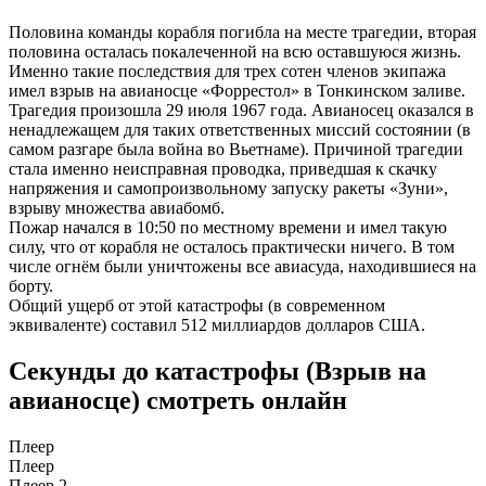
Половина команды корабля погибла на месте трагедии, вторая
половина осталась покалеченной на всю оставшуюся жизнь.
Именно такие последствия для трех сотен членов экипажа
имел взрыв на авианосце «Форрестол» в Тонкинском заливе.
Трагедия произошла 29 июля 1967 года. Авианосец оказался в
ненадлежащем для таких ответственных миссий состоянии (в
самом разгаре была война во Вьетнаме). Причиной трагедии
стала именно неисправная проводка, приведшая к скачку
напряжения и самопроизвольному запуску ракеты «Зуни»,
взрыву множества авиабомб.
Пожар начался в 10:50 по местному времени и имел такую
силу, что от корабля не осталось практически ничего. В том
числе огнём были уничтожены все авиасуда, находившиеся на
борту.
Общий ущерб от этой катастрофы (в современном
эквиваленте) составил 512 миллиардов долларов США.
Секунды до катастрофы (Взрыв на
авианосце) смотреть онлайн
Плеер
Плеер
Плеер 2