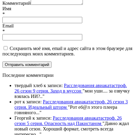
Комментарий
Имя
*
Email
*
Сохранить моё имя, email и адрес сайта в этом браузере для
последующих моих комментариев.
П
оследние комментарии
твердый хлеб
к записи:
Расследования авиакатастроф.
26 сезон 9 серия. Заход в муссон
"
мои уши.... за озвучку
взялась ИИ?
.."
рот
к записи:
Расследования авиакатастроф. 26 сезон 3
серия. Идеальный шторм
"
Рот еб@л этого плеера
говняного.
.."
Георгий
к записи:
Расследования авиакатастроф. 26
сезон 5 серия. Опасность над Пакистаном
"
Давно ждал
новый сезон. Хороший формат, смотреть всегда
интересно,
.."