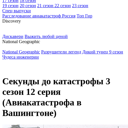
17 сезон
18 сезон
19 сезон
20 сезон
21 сезон
22 сезон
23 сезон
Спец выпуски
Расследование авиакатастроф Россия
Топ Гир
D
iscovery
Дискавери
Выжить любой ценой
N
ational Geographic
National Geographic
Разрушители легенд
Дикий тунец 9 сезон
Чудеса инженерии
Секунды до катастрофы 3
сезон 12 серия
(Авиакатастрофа в
Вашингтоне)