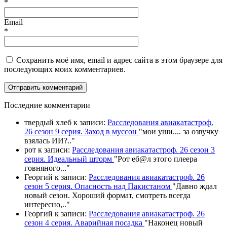
*
Email
*
Сохранить моё имя, email и адрес сайта в этом браузере для
последующих моих комментариев.
П
оследние комментарии
твердый хлеб
к записи:
Расследования авиакатастроф.
26 сезон 9 серия. Заход в муссон
"
мои уши.... за озвучку
взялась ИИ?
.."
рот
к записи:
Расследования авиакатастроф. 26 сезон 3
серия. Идеальный шторм
"
Рот еб@л этого плеера
говняного.
.."
Георгий
к записи:
Расследования авиакатастроф. 26
сезон 5 серия. Опасность над Пакистаном
"
Давно ждал
новый сезон. Хороший формат, смотреть всегда
интересно,
.."
Георгий
к записи:
Расследования авиакатастроф. 26
сезон 4 серия. Аварийная посадка
"
Наконец новый