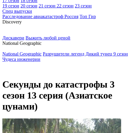
17 сезон
18 сезон
19 сезон
20 сезон
21 сезон
22 сезон
23 сезон
Спец выпуски
Расследование авиакатастроф Россия
Топ Гир
D
iscovery
Дискавери
Выжить любой ценой
N
ational Geographic
National Geographic
Разрушители легенд
Дикий тунец 9 сезон
Чудеса инженерии
Секунды до катастрофы 3
сезон 13 серия (Азиатское
цунами)