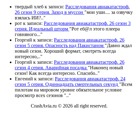
твердый хлеб
к записи:
Расследования авиакатастроф.
26 сезон 9 серия. Заход в муссон
"
мои уши.... за озвучку
взялась ИИ?
.."
рот
к записи:
Расследования авиакатастроф. 26 сезон 3
серия. Идеальный шторм
"
Рот еб@л этого плеера
говняного.
.."
Георгий
к записи:
Расследования авиакатастроф. 26
сезон 5 серия. Опасность над Пакистаном
"
Давно ждал
новый сезон. Хороший формат, смотреть всегда
интересно,
.."
Георгий
к записи:
Расследования авиакатастроф. 26
сезон 4 серия. Аварийная посадка
"
Наконец новый
сезон! Как всегда интересно. Спасибо
.."
Евгений
к записи:
Расследования авиакатастроф. 24
сезон 5 серия. Одиннадцать смертельных секунд
"
Всем
пилотам на мировом уровне обязательное условие
просмотр всех сезонов "
.."
CrashAvia.ru © 2026 all right reserved.