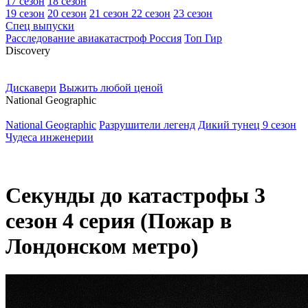
17 сезон
18 сезон
19 сезон
20 сезон
21 сезон
22 сезон
23 сезон
Спец выпуски
Расследование авиакатастроф Россия
Топ Гир
D
iscovery
Дискавери
Выжить любой ценой
N
ational Geographic
National Geographic
Разрушители легенд
Дикий тунец 9 сезон
Чудеса инженерии
Секунды до катастрофы 3
сезон 4 серия (Пожар в
Лондонском метро)