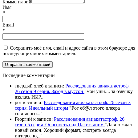
Комментарий
Имя
*
Email
*
Сохранить моё имя, email и адрес сайта в этом браузере для
последующих моих комментариев.
П
оследние комментарии
твердый хлеб
к записи:
Расследования авиакатастроф.
26 сезон 9 серия. Заход в муссон
"
мои уши.... за озвучку
взялась ИИ?
.."
рот
к записи:
Расследования авиакатастроф. 26 сезон 3
серия. Идеальный шторм
"
Рот еб@л этого плеера
говняного.
.."
Георгий
к записи:
Расследования авиакатастроф. 26
сезон 5 серия. Опасность над Пакистаном
"
Давно ждал
новый сезон. Хороший формат, смотреть всегда
интересно,
.."