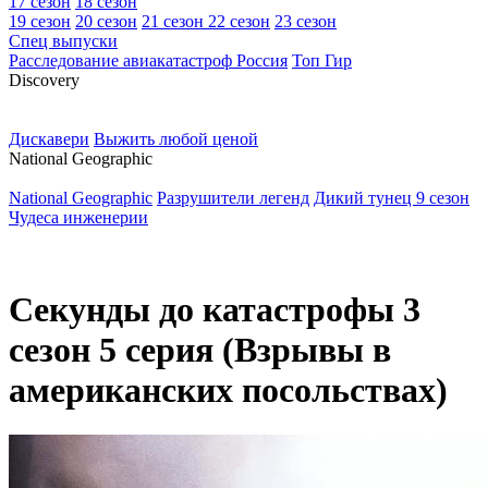
17 сезон
18 сезон
19 сезон
20 сезон
21 сезон
22 сезон
23 сезон
Спец выпуски
Расследование авиакатастроф Россия
Топ Гир
D
iscovery
Дискавери
Выжить любой ценой
N
ational Geographic
National Geographic
Разрушители легенд
Дикий тунец 9 сезон
Чудеса инженерии
Секунды до катастрофы 3
сезон 5 серия (Взрывы в
американских посольствах)