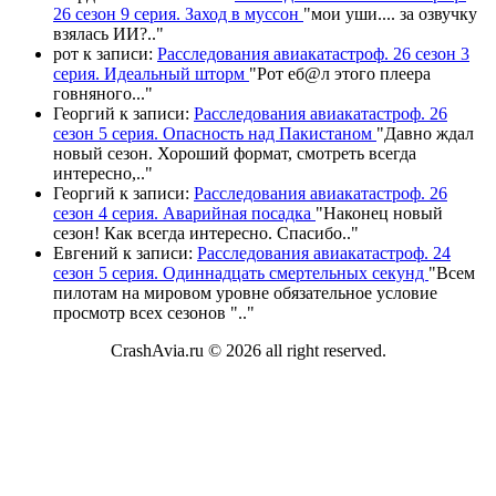
26 сезон 9 серия. Заход в муссон
"
мои уши.... за озвучку
взялась ИИ?
.."
рот
к записи:
Расследования авиакатастроф. 26 сезон 3
серия. Идеальный шторм
"
Рот еб@л этого плеера
говняного.
.."
Георгий
к записи:
Расследования авиакатастроф. 26
сезон 5 серия. Опасность над Пакистаном
"
Давно ждал
новый сезон. Хороший формат, смотреть всегда
интересно,
.."
Георгий
к записи:
Расследования авиакатастроф. 26
сезон 4 серия. Аварийная посадка
"
Наконец новый
сезон! Как всегда интересно. Спасибо
.."
Евгений
к записи:
Расследования авиакатастроф. 24
сезон 5 серия. Одиннадцать смертельных секунд
"
Всем
пилотам на мировом уровне обязательное условие
просмотр всех сезонов "
.."
CrashAvia.ru © 2026 all right reserved.