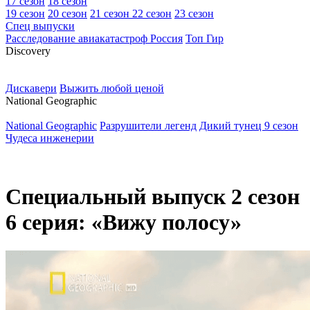
17 сезон
18 сезон
19 сезон
20 сезон
21 сезон
22 сезон
23 сезон
Спец выпуски
Расследование авиакатастроф Россия
Топ Гир
D
iscovery
Дискавери
Выжить любой ценой
N
ational Geographic
National Geographic
Разрушители легенд
Дикий тунец 9 сезон
Чудеса инженерии
Специальный выпуск 2 сезон
6 серия: «Вижу полосу»