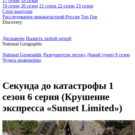
17 сезон
18 сезон
19 сезон
20 сезон
21 сезон
22 сезон
23 сезон
Спец выпуски
Расследование авиакатастроф Россия
Топ Гир
D
iscovery
Дискавери
Выжить любой ценой
N
ational Geographic
National Geographic
Разрушители легенд
Дикий тунец 9 сезон
Чудеса инженерии
Секунда до катастрофы 1
сезон 6 серия (Крушение
экспресса «Sunset Limited»)