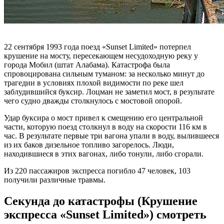
22 сентября 1993 года поезд «Sunset Limited» потерпел
крушение на мосту, пересекающем несудоходную реку у
города Мобил (штат Алабама). Катастрофа была
спровоцирована сильным туманом: за несколько минут до
трагедии в условиях плохой видимости по реке шел
заблудившийся буксир. Лоцман не заметил мост, в результате
чего судно дважды столкнулось с мостовой опорой.
Удар буксира о мост привел к смещению его центральной
части, которую поезд столкнул в воду на скорости 116 км в
час. В результате первые три вагона упали в воду, вылившееся
из их баков дизельное топливо загорелось. Люди,
находившиеся в этих вагонах, либо тонули, либо сгорали.
Из 220 пассажиров экспресса погибло 47 человек, 103
получили различные травмы.
Секунда до катастрофы (Крушение
экспресса «Sunset Limited») смотреть