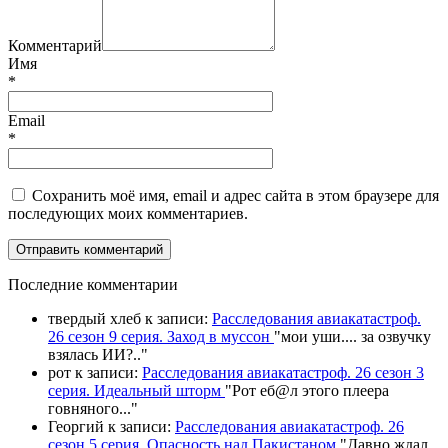
Комментарий
Имя
*
Email
*
Сохранить моё имя, email и адрес сайта в этом браузере для
последующих моих комментариев.
П
оследние комментарии
твердый хлеб
к записи:
Расследования авиакатастроф.
26 сезон 9 серия. Заход в муссон
"
мои уши.... за озвучку
взялась ИИ?
.."
рот
к записи:
Расследования авиакатастроф. 26 сезон 3
серия. Идеальный шторм
"
Рот еб@л этого плеера
говняного.
.."
Георгий
к записи:
Расследования авиакатастроф. 26
сезон 5 серия. Опасность над Пакистаном
"
Давно ждал