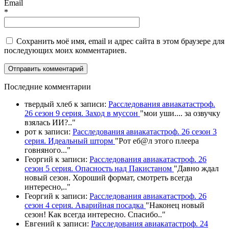
Email
*
Сохранить моё имя, email и адрес сайта в этом браузере для
последующих моих комментариев.
П
оследние комментарии
твердый хлеб
к записи:
Расследования авиакатастроф.
26 сезон 9 серия. Заход в муссон
"
мои уши.... за озвучку
взялась ИИ?
.."
рот
к записи:
Расследования авиакатастроф. 26 сезон 3
серия. Идеальный шторм
"
Рот еб@л этого плеера
говняного.
.."
Георгий
к записи:
Расследования авиакатастроф. 26
сезон 5 серия. Опасность над Пакистаном
"
Давно ждал
новый сезон. Хороший формат, смотреть всегда
интересно,
.."
Георгий
к записи:
Расследования авиакатастроф. 26
сезон 4 серия. Аварийная посадка
"
Наконец новый
сезон! Как всегда интересно. Спасибо
.."
Евгений
к записи:
Расследования авиакатастроф. 24