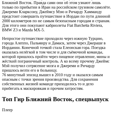
Ближний Восток. Правда сами они об этом узнают лишь
только по прибытии в Иран на российском грузовом самолёте.
Джереми Кларксону, Джеймсу Мэю и Ричарду Хамманду
предстоит совершить путешествие в Иордан по пути длинной
2000 километров по не самым безопасным городам и странам.
Для этого они покупают кабриолеты Fiat Barchetta Riviera,
BMW Z3 и Mazda MX-5.
Непростое путешествие проходило через южную Турцию,
города Алеппо, Пальмиру и Дамаск, затем через Джераше в
Иордании. Конечной точкой стала Елеонская гора. Поездка
оказалась нелёгкой в том числе и для съёмочной команды,
которой пришлось пройти через пищевое отравление, мины и
жёсткий пограничный контроль. А ко всему прочему Джеймс
Мэй получил сотрясение мозга и Джереми и Ричарду
пришлось везти его в больницу.
76 минутный эпизод вышел в 2010 году и оказался самым
опасным с точки зрения производства. Для сохранения
собственных жизней команде приходилось то и дело
прибегать к маскировкам и прочим хитростям.
Топ Гир Ближний Восток, спецвыпуск
Плеер