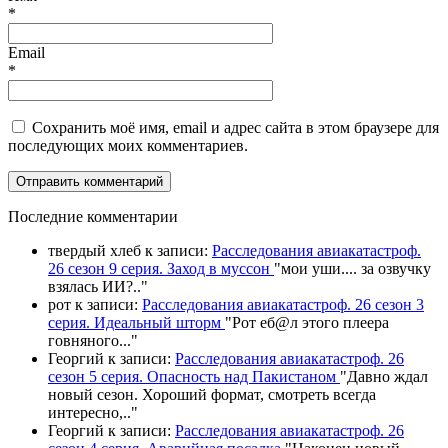
*
Email
*
Сохранить моё имя, email и адрес сайта в этом браузере для
последующих моих комментариев.
П
оследние комментарии
твердый хлеб
к записи:
Расследования авиакатастроф.
26 сезон 9 серия. Заход в муссон
"
мои уши.... за озвучку
взялась ИИ?
.."
рот
к записи:
Расследования авиакатастроф. 26 сезон 3
серия. Идеальный шторм
"
Рот еб@л этого плеера
говняного.
.."
Георгий
к записи:
Расследования авиакатастроф. 26
сезон 5 серия. Опасность над Пакистаном
"
Давно ждал
новый сезон. Хороший формат, смотреть всегда
интересно,
.."
Георгий
к записи:
Расследования авиакатастроф. 26