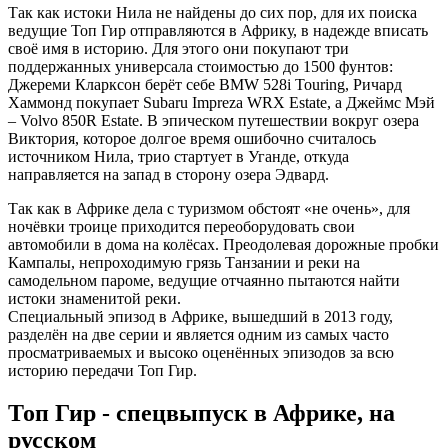
Так как истоки Нила не найдены до сих пор, для их поиска
ведущие Топ Гир отправляются в Африку, в надежде вписать
своё имя в историю. Для этого они покупают три
поддержанных универсала стоимостью до 1500 фунтов:
Джереми Кларксон берёт себе BMW 528i Touring, Ричард
Хаммонд покупает Subaru Impreza WRX Estate, а Джеймс Мэй
– Volvo 850R Estate. В эпическом путешествии вокруг озера
Виктория, которое долгое время ошибочно считалось
источником Нила, трио стартует в Уганде, откуда
направляется на запад в сторону озера Эдвард.
Так как в Африке дела с туризмом обстоят «не очень», для
ночёвки троице приходится переоборудовать свои
автомобили в дома на колёсах. Преодолевая дорожные пробки
Кампалы, непроходимую грязь Танзании и реки на
самодельном пароме, ведущие отчаянно пытаются найти
истоки знаменитой реки.
Специальный эпизод в Африке, вышедший в 2013 году,
разделён на две серии и является одним из самых часто
просматриваемых и высоко оценённых эпизодов за всю
историю передачи Топ Гир.
Топ Гир - спецвыпуск в Африке, на
русском