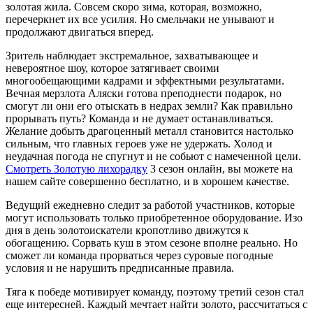
золотая жила. Совсем скоро зима, которая, возможно,
перечеркнет их все усилия. Но смельчаки не унывают и
продолжают двигаться вперед.
Зритель наблюдает экстремальное, захватывающее и
невероятное шоу, которое затягивает своими
многообещающими кадрами и эффектными результатами.
Вечная мерзлота Аляски готова преподнести подарок, но
смогут ли они его отыскать в недрах земли? Как правильно
прорывать путь? Команда и не думает останавливаться.
Желание добыть драгоценный металл становится настолько
сильным, что главных героев уже не удержать. Холод и
неудачная погода не спугнут и не собьют с намеченной цели.
Смотреть Золотую лихорадку
3 сезон онлайн, вы можете на
нашем сайте совершенно бесплатно, и в хорошем качестве.
Ведущий ежедневно следит за работой участников, которые
могут использовать только приобретенное оборудование. Изо
дня в день золотоискатели кропотливо движутся к
обогащению. Сорвать куш в этом сезоне вполне реально. Но
сможет ли команда прорваться через суровые погодные
условия и не нарушить предписанные правила.
Тяга к победе мотивирует команду, поэтому третий сезон стал
еще интересней. Каждый мечтает найти золото, рассчитаться с