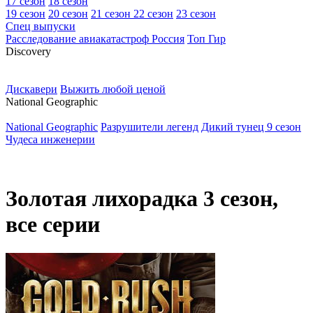
17 сезон
18 сезон
19 сезон
20 сезон
21 сезон
22 сезон
23 сезон
Спец выпуски
Расследование авиакатастроф Россия
Топ Гир
D
iscovery
Дискавери
Выжить любой ценой
N
ational Geographic
National Geographic
Разрушители легенд
Дикий тунец 9 сезон
Чудеса инженерии
Золотая лихорадка 3 сезон,
все серии