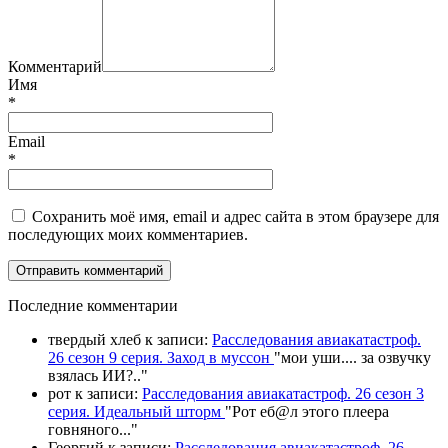
Комментарий
Имя
*
Email
*
Сохранить моё имя, email и адрес сайта в этом браузере для
последующих моих комментариев.
П
оследние комментарии
твердый хлеб
к записи:
Расследования авиакатастроф.
26 сезон 9 серия. Заход в муссон
"
мои уши.... за озвучку
взялась ИИ?
.."
рот
к записи:
Расследования авиакатастроф. 26 сезон 3
серия. Идеальный шторм
"
Рот еб@л этого плеера
говняного.
.."
Георгий
к записи:
Расследования авиакатастроф. 26