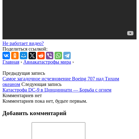
Не работает видео?
Поделиться ссылкой:
Главная
›
Авиакатастрофы мира
›
Предыдущая запись
Самое загадочное исчезновение Boeing 707 над Тихим
океаном
Следующая запись
Катастрофа DC-9 в Цинциннати — Борьба с огнем
Комментариев нет
Комментариев пока нет, будьте первым.
Добавить комментарий