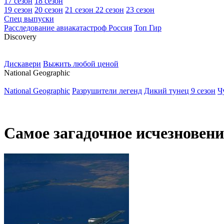
17 сезон
18 сезон
19 сезон
20 сезон
21 сезон
22 сезон
23 сезон
Спец выпуски
Расследование авиакатастроф Россия
Топ Гир
D
iscovery
Дискавери
Выжить любой ценой
N
ational Geographic
National Geographic
Разрушители легенд
Дикий тунец 9 сезон
Ч
Самое загадочное исчезновени