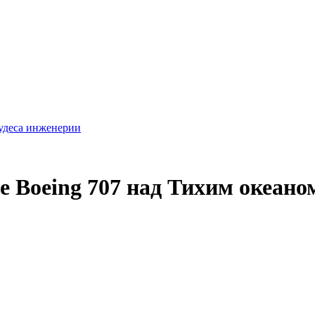
удеса инженерии
е Boeing 707 над Тихим океано