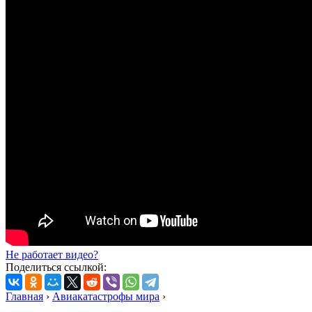
Не работает видео?
Поделиться ссылкой:
Главная
›
Авиакатастрофы мира
›