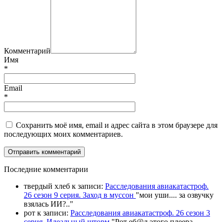
Комментарий
Имя
*
Email
*
Сохранить моё имя, email и адрес сайта в этом браузере для
последующих моих комментариев.
П
оследние комментарии
твердый хлеб
к записи:
Расследования авиакатастроф.
26 сезон 9 серия. Заход в муссон
"
мои уши.... за озвучку
взялась ИИ?
.."
рот
к записи:
Расследования авиакатастроф. 26 сезон 3
серия. Идеальный шторм
"
Рот еб@л этого плеера