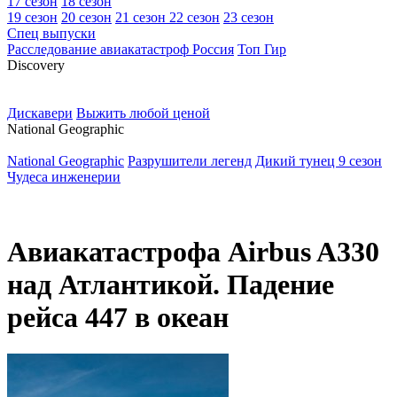
17 сезон
18 сезон
19 сезон
20 сезон
21 сезон
22 сезон
23 сезон
Спец выпуски
Расследование авиакатастроф Россия
Топ Гир
D
iscovery
Дискавери
Выжить любой ценой
N
ational Geographic
National Geographic
Разрушители легенд
Дикий тунец 9 сезон
Чудеса инженерии
Авиакатастрофа Airbus A330
над Атлантикой. Падение
рейса 447 в океан