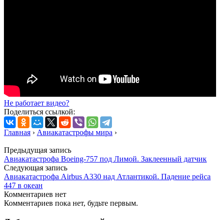
Не работает видео?
Поделиться ссылкой:
Главная
›
Авиакатастрофы мира
›
Предыдущая запись
Авиакатастрофа Boeing-757 под Лимой. Заклеенный датчик
Следующая запись
Авиакатастрофа Airbus A330 над Атлантикой. Падение рейса
447 в океан
Комментариев нет
Комментариев пока нет, будьте первым.