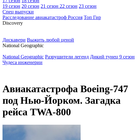
17 сезон
18 сезон
19 сезон
20 сезон
21 сезон
22 сезон
23 сезон
Спец выпуски
Расследование авиакатастроф Россия
Топ Гир
D
iscovery
Дискавери
Выжить любой ценой
N
ational Geographic
National Geographic
Разрушители легенд
Дикий тунец 9 сезон
Чудеса инженерии
Авиакатастрофа Boeing-747
под Нью-Йорком. Загадка
рейса TWA-800