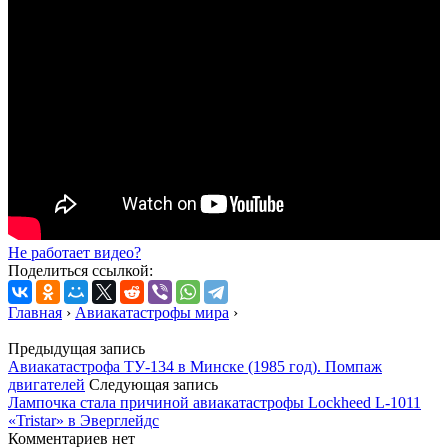
Не работает видео?
Поделиться ссылкой:
Главная
›
Авиакатастрофы мира
›
Предыдущая запись
Авиакатастрофа ТУ-134 в Минске (1985 год). Помпаж
двигателей
Следующая запись
Лампочка стала причиной авиакатастрофы Lockheed L-1011
«Tristar» в Эверглейдс
Комментариев нет