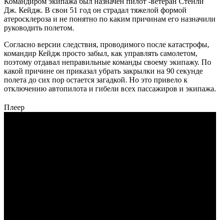
Командиром экипажа был назначен пилот -ветеран Стенли
Дж. Кейдж. В свои 51 год он страдал тяжелой формой
атеросклероза и не понятно по каким причинам его назначили
руководить полетом.
Согласно версии следствия, проводимого после катастрофы,
командир Кейдж просто забыл, как управлять самолетом,
поэтому отдавал неправильные команды своему экипажу. По
какой причине он приказал убрать закрылки на 90 секунде
полета до сих пор остается загадкой. Но это привело к
отключению автопилота и гибели всех пассажиров и экипажа.
Плеер