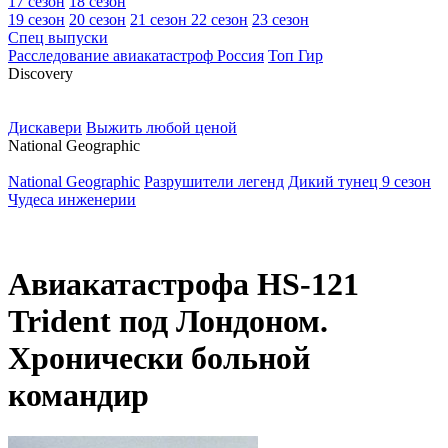
17 сезон
18 сезон
19 сезон
20 сезон
21 сезон
22 сезон
23 сезон
Спец выпуски
Расследование авиакатастроф Россия
Топ Гир
D
iscovery
Дискавери
Выжить любой ценой
N
ational Geographic
National Geographic
Разрушители легенд
Дикий тунец 9 сезон
Чудеса инженерии
Авиакатастрофа HS-121
Trident под Лондоном.
Хронически больной
командир