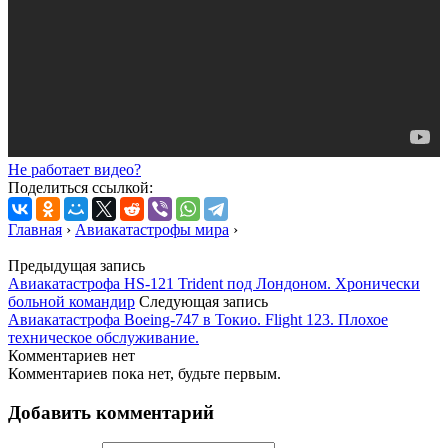
Не работает видео?
Поделиться ссылкой:
Главная
›
Авиакатастрофы мира
›
Предыдущая запись
Авиакатастрофа HS-121 Trident под Лондоном. Хронически
больной командир
Следующая запись
Авиакатастрофа Boeing-747 в Токио. Flight 123. Плохое
техническое обслуживание.
Комментариев нет
Комментариев пока нет, будьте первым.
Добавить комментарий