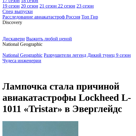
17 сезон
18 сезон
19 сезон
20 сезон
21 сезон
22 сезон
23 сезон
Спец выпуски
Расследование авиакатастроф Россия
Топ Гир
D
iscovery
Дискавери
Выжить любой ценой
N
ational Geographic
National Geographic
Разрушители легенд
Дикий тунец 9 сезон
Чудеса инженерии
Лампочка стала причиной
авиакатастрофы Lockheed L-
1011 «Tristar» в Эверглейдс