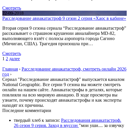
Смотреть
22-09-2018
Расследование авиакатастроф 9 сезон 2 серия «Хаос в кабине»
Вторая серия 9 сезона сериала “Расследование авиакатастроф”
рассказывает о страшном крушении авиалайнера MD-82,
выполняющего взлёт с полосы аэропорта города Сагино
(Мичиган, США). Трагедия произошла при…
Смотреть
1
2
далее
Главная
›
Расследование авиакатастроф, смотреть онлайн 2026
год
›
Сериал "Расследование авиакатастроф" выпускается каналом
National Geographic. Все серии 9 сезона вы можете смотреть
онлайн на нашем сайте. Авиакатастрофы в деталях, которые
повлияли на всю мировую авиацию. В ходе просмотра вы
узнаете, почему происходят авиакатастрофы и как эксперты
находят их причины.
П
оследние комментарии
твердый хлеб
к записи:
Расследования авиакатастроф.
26 сезон 9 серия. Заход в муссон
"
мои уши.... за озвучку