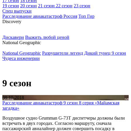
17 сезон
18 сезон
19 сезон
20 сезон
21 сезон
22 сезон
23 сезон
Спец выпуски
Расследование авиакатастроф Россия
Топ Гир
D
iscovery
Дискавери
Выжить любой ценой
N
ational Geographic
National Geographic
Разрушители легенд
Дикий тунец 9 сезон
Чудеса инженерии
9 сезон
08-10-2018
Расследование авиакатастроф 9 сезон 8 серия «Майамская
загадка»
Воздушное судно Grumman G-73T диспетчеры должны были
встречать в двух городах. Согласно маршруту, сначала
пассажирский авиалайнер должен совершить посадку в