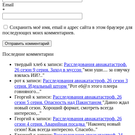
Email
*
Сохранить моё имя, email и адрес сайта в этом браузере для
последующих моих комментариев.
П
оследние комментарии
твердый хлеб
к записи:
Расследования авиакатастроф.
26 сезон 9 серия. Заход в муссон
"
мои уши.... за озвучку
взялась ИИ?
.."
рот
к записи:
Расследования авиакатастроф. 26 сезон 3
серия. Идеальный шторм
"
Рот еб@л этого плеера
говняного.
.."
Георгий
к записи:
Расследования авиакатастроф. 26
сезон 5 серия. Опасность над Пакистаном
"
Давно ждал
новый сезон. Хороший формат, смотреть всегда
интересно,
.."
Георгий
к записи:
Расследования авиакатастроф. 26
сезон 4 серия. Аварийная посадка
"
Наконец новый
сезон! Как всегда интересно. Спасибо
.."
Евгений
к записи:
Расследования авиакатастроф. 24