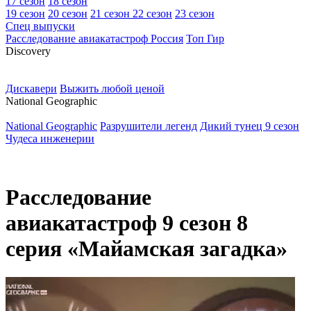
17 сезон
18 сезон
19 сезон
20 сезон
21 сезон
22 сезон
23 сезон
Спец выпуски
Расследование авиакатастроф Россия
Топ Гир
D
iscovery
Дискавери
Выжить любой ценой
N
ational Geographic
National Geographic
Разрушители легенд
Дикий тунец 9 сезон
Чудеса инженерии
Расследование
авиакатастроф 9 сезон 8
серия «Майамская загадка»