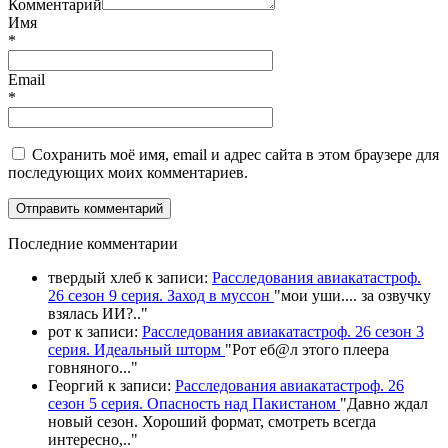
Комментарий
Имя
*
Email
*
Сохранить моё имя, email и адрес сайта в этом браузере для
последующих моих комментариев.
П
оследние комментарии
твердый хлеб
к записи:
Расследования авиакатастроф.
26 сезон 9 серия. Заход в муссон
"
мои уши.... за озвучку
взялась ИИ?
.."
рот
к записи:
Расследования авиакатастроф. 26 сезон 3
серия. Идеальный шторм
"
Рот еб@л этого плеера
говняного.
.."
Георгий
к записи:
Расследования авиакатастроф. 26
сезон 5 серия. Опасность над Пакистаном
"
Давно ждал
новый сезон. Хороший формат, смотреть всегда
интересно,
.."