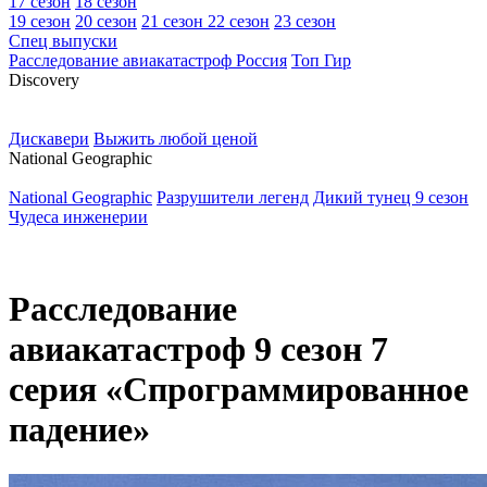
17 сезон
18 сезон
19 сезон
20 сезон
21 сезон
22 сезон
23 сезон
Спец выпуски
Расследование авиакатастроф Россия
Топ Гир
D
iscovery
Дискавери
Выжить любой ценой
N
ational Geographic
National Geographic
Разрушители легенд
Дикий тунец 9 сезон
Чудеса инженерии
Расследование
авиакатастроф 9 сезон 7
серия «Спрограммированное
падение»