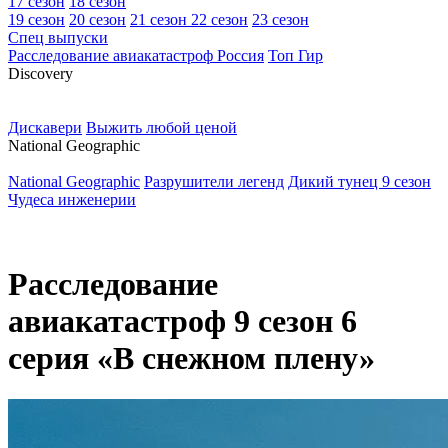
17 сезон
18 сезон
19 сезон
20 сезон
21 сезон
22 сезон
23 сезон
Спец выпуски
Расследование авиакатастроф Россия
Топ Гир
D
iscovery
Дискавери
Выжить любой ценой
N
ational Geographic
National Geographic
Разрушители легенд
Дикий тунец 9 сезон
Чудеса инженерии
Расследование
авиакатастроф 9 сезон 6
серия «В снежном плену»