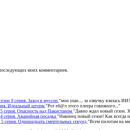
ля последующих моих комментариев.
сезон 9 серия. Заход в муссон
"
мои уши.... за озвучку взялась ИИ
серия. Идеальный шторм
"
Рот еб@л этого плеера говняного.
.."
н 5 серия. Опасность над Пакистаном
"
Давно ждал новый сезон. Х
 4 серия. Аварийная посадка
"
Наконец новый сезон! Как всегда 
н 5 серия. Одиннадцать смертельных секунд
"
Всем пилотам на ми