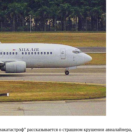
виакатастроф” рассказывается о страшном крушении авиалайнера