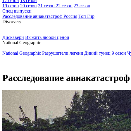
17 сезон
18 сезон
19 сезон
20 сезон
21 сезон
22 сезон
23 сезон
Спец выпуски
Расследование авиакатастроф Россия
Топ Гир
D
iscovery
Дискавери
Выжить любой ценой
N
ational Geographic
National Geographic
Разрушители легенд
Дикий тунец 9 сезон
Ч
Расследование авиакатастроф 