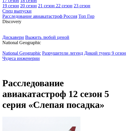
17 сезон
18 сезон
19 сезон
20 сезон
21 сезон
22 сезон
23 сезон
Спец выпуски
Расследование авиакатастроф Россия
Топ Гир
D
iscovery
Дискавери
Выжить любой ценой
N
ational Geographic
National Geographic
Разрушители легенд
Дикий тунец 9 сезон
Чудеса инженерии
Расследование
авиакатастроф 12 сезон 5
серия «Слепая посадка»