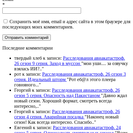
*
Сохранить моё имя, email и адрес сайта в этом браузере для
последующих моих комментариев.
П
оследние комментарии
твердый хлеб
к записи:
Расследования авиакатастроф.
26 сезон 9 серия. Заход в муссон
"
мои уши.... за озвучку
взялась ИИ?
.."
рот
к записи:
Расследования авиакатастроф. 26 сезон 3
серия. Идеальный шторм
"
Рот еб@л этого плеера
говняного.
.."
Георгий
к записи:
Расследования авиакатастроф. 26
сезон 5 серия. Опасность над Пакистаном
"
Давно ждал
новый сезон. Хороший формат, смотреть всегда
интересно,
.."
Георгий
к записи:
Расследования авиакатастроф. 26
сезон 4 серия. Аварийная посадка
"
Наконец новый
сезон! Как всегда интересно. Спасибо
.."
Евгений
к записи:
Расследования авиакатастроф. 24
сезон 5 серия. Одиннадцать смертельных секунд
"
Всем