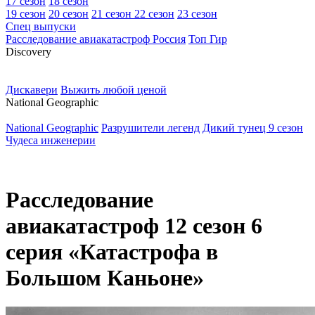
17 сезон
18 сезон
19 сезон
20 сезон
21 сезон
22 сезон
23 сезон
Спец выпуски
Расследование авиакатастроф Россия
Топ Гир
D
iscovery
Дискавери
Выжить любой ценой
N
ational Geographic
National Geographic
Разрушители легенд
Дикий тунец 9 сезон
Чудеса инженерии
Расследование
авиакатастроф 12 сезон 6
серия «Катастрофа в
Большом Каньоне»