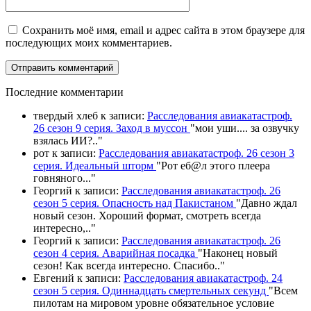
Сохранить моё имя, email и адрес сайта в этом браузере для
последующих моих комментариев.
П
оследние комментарии
твердый хлеб
к записи:
Расследования авиакатастроф.
26 сезон 9 серия. Заход в муссон
"
мои уши.... за озвучку
взялась ИИ?
.."
рот
к записи:
Расследования авиакатастроф. 26 сезон 3
серия. Идеальный шторм
"
Рот еб@л этого плеера
говняного.
.."
Георгий
к записи:
Расследования авиакатастроф. 26
сезон 5 серия. Опасность над Пакистаном
"
Давно ждал
новый сезон. Хороший формат, смотреть всегда
интересно,
.."
Георгий
к записи:
Расследования авиакатастроф. 26
сезон 4 серия. Аварийная посадка
"
Наконец новый
сезон! Как всегда интересно. Спасибо
.."
Евгений
к записи:
Расследования авиакатастроф. 24
сезон 5 серия. Одиннадцать смертельных секунд
"
Всем
пилотам на мировом уровне обязательное условие