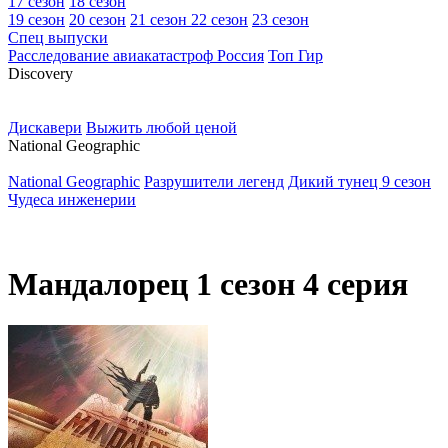
17 сезон
18 сезон
19 сезон
20 сезон
21 сезон
22 сезон
23 сезон
Спец выпуски
Расследование авиакатастроф Россия
Топ Гир
D
iscovery
Дискавери
Выжить любой ценой
N
ational Geographic
National Geographic
Разрушители легенд
Дикий тунец 9 сезон
Чудеса инженерии
Мандалорец 1 сезон 4 серия