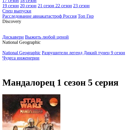
17 сезон
18 сезон
19 сезон
20 сезон
21 сезон
22 сезон
23 сезон
Спец выпуски
Расследование авиакатастроф Россия
Топ Гир
D
iscovery
Дискавери
Выжить любой ценой
N
ational Geographic
National Geographic
Разрушители легенд
Дикий тунец 9 сезон
Чудеса инженерии
Мандалорец 1 сезон 5 серия